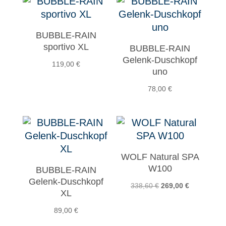
BUBBLE-RAIN
sportivo XL
BUBBLE-RAIN
Gelenk-Duschkopf
119,00
€
uno
78,00
€
WOLF Natural SPA
W100
BUBBLE-RAIN
Gelenk-Duschkopf
Ursprünglicher
Aktueller
338,60
€
269,00
€
XL
Preis
Preis
89,00
€
war:
ist:
338,60 €
269,00 €.