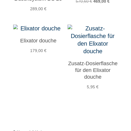
Ursprünglicher
Aktueller
570,60
€
469,00
€
Preis
Preis
289,00
€
war:
ist:
570,60 €
469,00 €.
Elixator douche
179,00
€
Zusatz-Dosierflasche
für den Elixator
douche
5,95
€