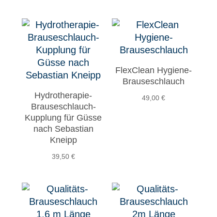
Preis
Preis
Preis
Preis
war:
ist:
war:
ist:
158,00 €
147,00 €.
168,00 €
157,00 €.
FlexClean Hygiene-
Brauseschlauch
Hydrotherapie-
49,00
€
Brauseschlauch-
Kupplung für Güsse
nach Sebastian
Kneipp
39,50
€