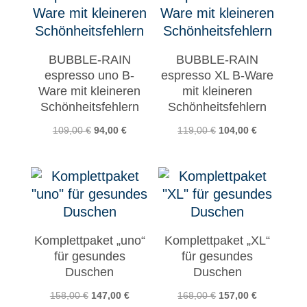
BUBBLE-RAIN
BUBBLE-RAIN
espresso uno B-
espresso XL B-Ware
Ware mit kleineren
mit kleineren
Schönheitsfehlern
Schönheitsfehlern
Ursprünglicher
Aktueller
Ursprünglicher
Aktueller
109,00
€
94,00
€
119,00
€
104,00
€
Preis
Preis
Preis
Preis
war:
ist:
war:
ist:
109,00 €
94,00 €.
119,00 €
104,00 €.
Komplettpaket „uno“
Komplettpaket „XL“
für gesundes
für gesundes
Duschen
Duschen
Ursprünglicher
Aktueller
Ursprünglicher
Aktueller
158,00
€
147,00
€
168,00
€
157,00
€