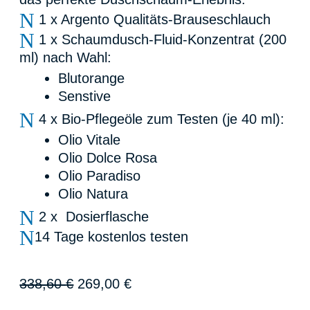
N
1 x Argento Qualitäts-Brauseschlauch
N
1 x Schaumdusch-Fluid-Konzentrat (200
ml) nach Wahl:
Blutorange
Senstive
N
4 x Bio-Pflegeöle zum Testen (je 40 ml):
Olio Vitale
Olio Dolce Rosa
Olio Paradiso
Olio Natura
N
2 x Dosierflasche
N
14 Tage kostenlos testen
Ursprünglicher
Aktueller
338,60
€
269,00
€