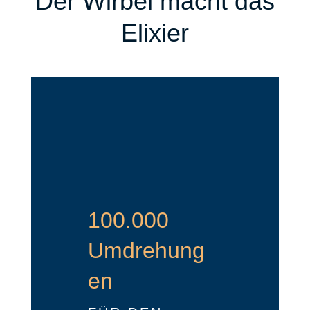
Der Wirbel macht das
Elixier
100.000
Umdrehung
en