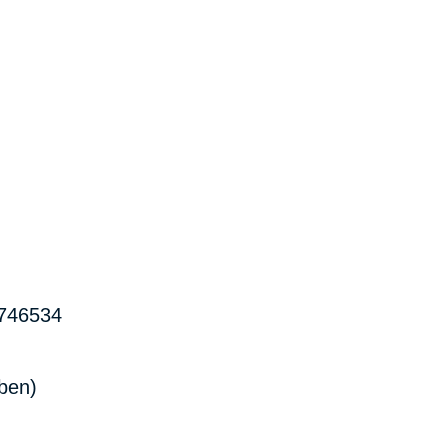
746534
oben)