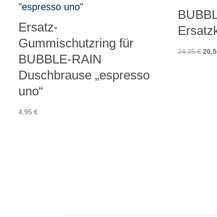
BUBBL
Ersatz-
Ersatz
Gummischutzring für
Ursp
24,25
€
20,
BUBBLE-RAIN
Prei
Duschbrause „espresso
war:
uno“
24,2
4,95
€