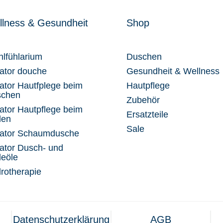
lness & Gesundheit
Shop
lfühlarium
Duschen
xator douche
Gesundheit & Wellness
xator Hautfplege beim
Hautpflege
schen
Zubehör
xator Hautpflege beim
Ersatzteile
den
Sale
xator Schaumdusche
xator Dusch- und
eöle
rotherapie
Datenschutzerklärung
AGB