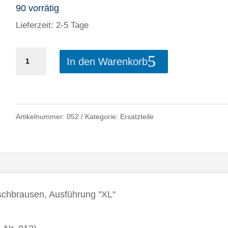
90 vorrätig
Lieferzeit: 2-5 Tage
BUBBLE-
In den Warenkorb
RAIN
Ersatzkopf
XL
Artikelnummer:
052
Kategorie:
Ersatzteile
Menge
hbrausen, Ausführung "XL"