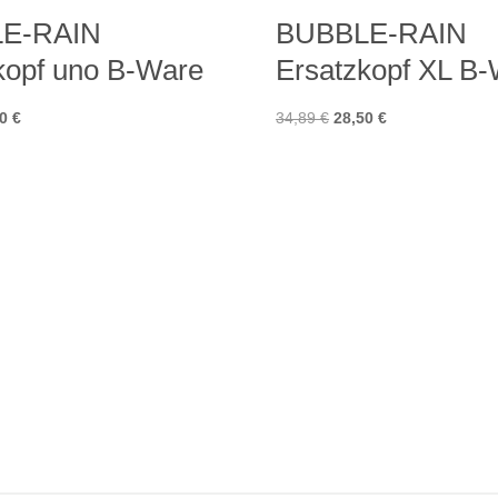
E-RAIN
BUBBLE-RAIN
kopf uno B-Ware
Ersatzkopf XL B
rünglicher
Aktueller
Ursprünglicher
Aktueller
50
€
34,89
€
28,50
€
s
Preis
Preis
Preis
ist:
war:
ist:
5 €
20,50 €.
34,89 €
28,50 €.