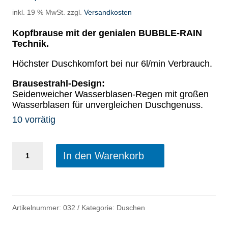
inkl. 19 % MwSt.
zzgl.
Versandkosten
Kopfbrause mit der genialen BUBBLE-RAIN
Technik.
Höchster Duschkomfort bei nur 6l/min Verbrauch.
Brausestrahl-Design:
Seidenweicher Wasserblasen-Regen mit großen
Wasserblasen für unvergleichen Duschgenuss.
10 vorrätig
BUBBLE-
In den Warenkorb
RAIN
sportivo
XL
Artikelnummer:
032
Kategorie:
Duschen
Menge