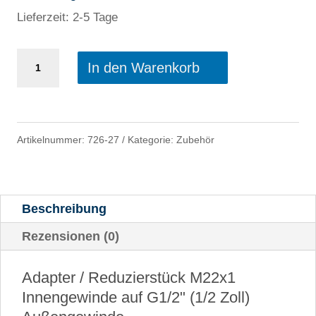
Lieferzeit: 2-5 Tage
M22x1
In den Warenkorb
IG
auf
G1/2"
Artikelnummer:
726-27
Kategorie:
Zubehör
(1/2
Zoll)
Beschreibung
AG
Rezensionen (0)
Gewindeadapter
Menge
Adapter / Reduzierstück M22x1
Innengewinde auf G1/2" (1/2 Zoll)