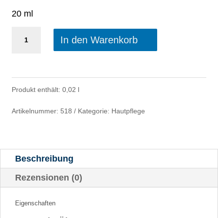
20 ml
Rosmarin-
In den Warenkorb
Öl
20ml
Menge
Produkt enthält: 0,02
l
Artikelnummer:
518
Kategorie:
Hautpflege
Beschreibung
Rezensionen (0)
Eigenschaften