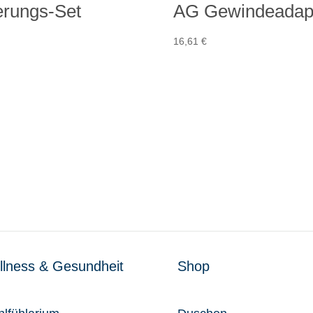
erungs-Set
AG Gewindeadap
16,61
€
lness & Gesundheit
Shop