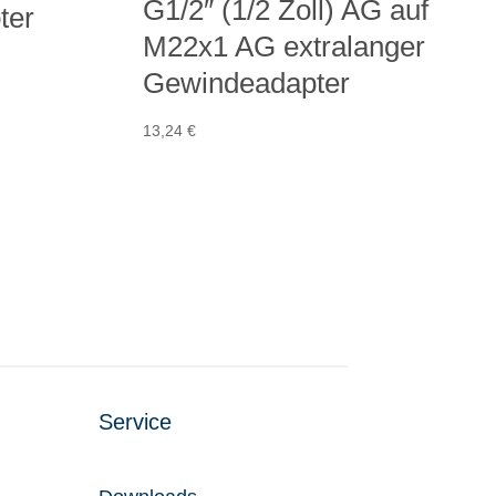
G1/2″ (1/2 Zoll) AG auf
ter
M22x1 AG extralanger
Gewindeadapter
13,24
€
Service