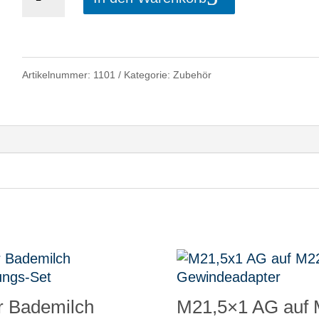
für
Strahlregler
M24
Artikelnummer:
1101
Kategorie:
Zubehör
Menge
or Bademilch
M21,5×1 AG auf