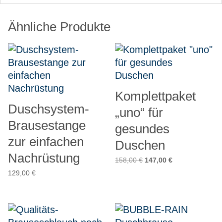
Ähnliche Produkte
Komplettpaket
Duschsystem-
„uno“ für
Brausestange
gesundes
zur einfachen
Duschen
Nachrüstung
Ursprünglicher
Aktueller
158,00
€
147,00
€
Preis
Preis
129,00
€
war:
ist:
158,00 €
147,00 €.