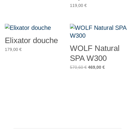
119,00
€
Elixator douche
WOLF Natural
179,00
€
SPA W300
Ursprünglicher
Aktueller
570,60
€
469,00
€
Preis
Preis
war:
ist:
570,60 €
469,00 €.